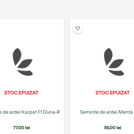
Acest
produs
are
mai
multe
variații.
Opțiunile
pot
fi
alese
STOC EPUIZAT
STOC EPUIZAT
în
pagina
produsului.
 de ardei Karpat F1 Duna-R
Seminte de ardei Menta 
77.00
lei
55.00
lei