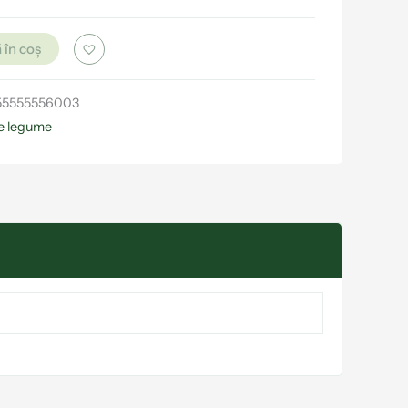
 în coș
55555556003
e legume