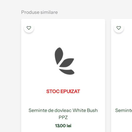
Produse similare
Acest
produs
are
mai
multe
variații.
Opțiunile
pot
fi
alese
STOC EPUIZAT
în
pagina
produsului.
Seminte de dovleac White Bush
Seminte
PPZ
13.00
lei