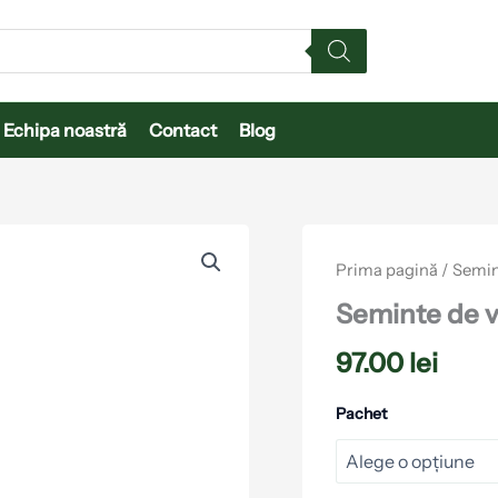
Echipa noastră
Contact
Blog
Cantitate
Seminte
Prima pagină
/
Semin
de
vinete
Seminte de v
Bibo
F1
97.00
lei
ZKI
Pachet