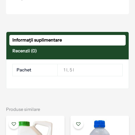
Informații suplimentare
Recenzii (0)
Pachet
1 l, 5 l
Produse similare
Interval
Acest
Aces
de
produs
prod
prețuri:
are
are
12.00 lei