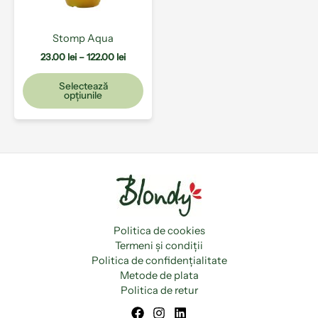
fi
alese
Stomp Aqua
în
pagina
23.00
lei
–
122.00
lei
produsului.
Selectează
opțiunile
Politica de cookies
Termeni și condiții
Politica de confidențialitate
Metode de plata
Politica de retur